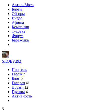
Авто и Мото
Блоги
Обзоры
Видео
Афиша
Компании
Тусовка
Форум
Барахолка
SIDJEY292
Профиль
Гараж
7
Блог
0
Галерея
41
Друзья
12
Группы
4
Активность
5