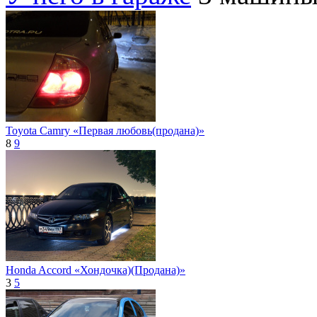
Toyota Camry «Первая любовь(продана)»
8
9
Honda Accord «Хондочка)(Продана)»
3
5