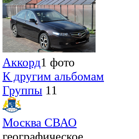
Аккорд
1 фото
К другим альбомам
Группы
11
Москва СВАО
географическое