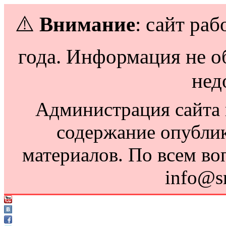
⚠️
Внимание
: сайт раб
года. Информация не о
нед
Администрация сайта н
содержание опубли
материалов. По всем во
info@s