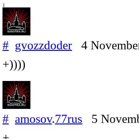
1
#
gvozzdoder
4 Novembe
+))))
#
amosov
.
77rus
5 Novemb
+