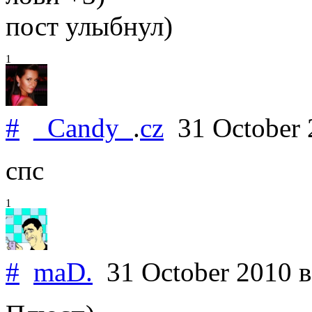
пост улыбнул)
1
#
_Candy_
.
cz
31 October
спс
1
#
maD.
31 October 2010
в