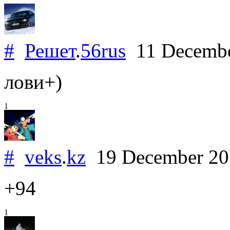
#
Решет
.
56rus
11 Decemb
лови+)
1
#
veks
.
kz
19 December 2
+94
1