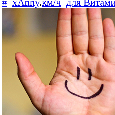
#
xAnny
.
км/ч
для
Витам