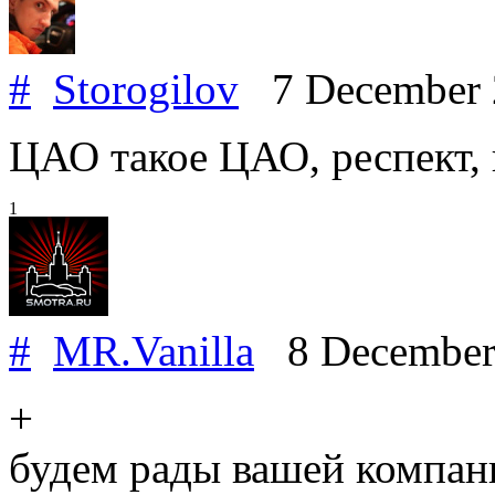
#
Storogilov
7 December
ЦАО такое ЦАО, респект, 
1
#
MR.Vanilla
8 December
+
будем рады вашей компани