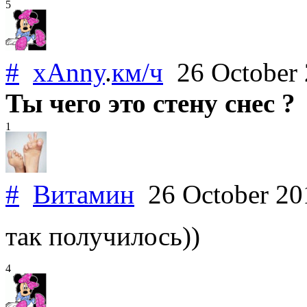
5
#
xAnny
.
км/ч
26 October
Ты чего это стену снес ?
1
#
Витамин
26 October 2
так получилось))
4