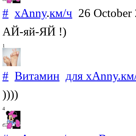
#
xAnny
.
км/ч
26 October
АЙ-яй-ЯЙ !)
1
#
Витамин
для
xAnny
.
км
))))
4