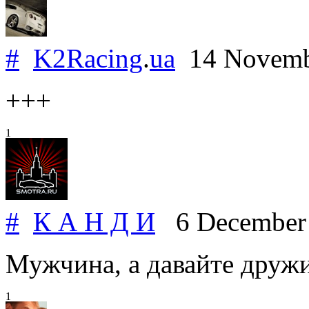
#
K2Racing
.
ua
14 Novemb
+++
1
#
К А Н Д И
6 December
Мужчина, а давайте дружи
1