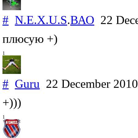
#
N.E.X.U.S
.
ВАО
22 Dec
плюсую +)
1
#
Guru
22 December 201
+)))
1