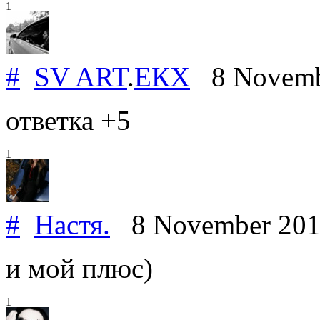
1
#
SV ART
.
ЕКХ
8 Novemb
ответка +5
1
#
Настя.
8 November 20
и мой плюс)
1