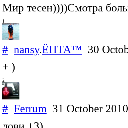
Мир тесен))))Смотра боль
1
#
nansy
.
ЁПТА™
30 Octob
+ )
2
#
Ferrum
31 October 201
лови +3)