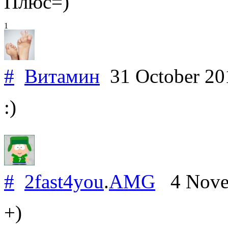
Плюс=)
1
#
Витамин
31 October 2
:)
#
2fast4you
.
AMG
4 Nove
+)