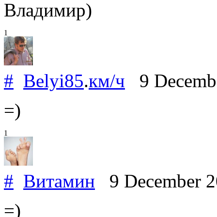
Владимир)
1
#
Belyi85
.
км/ч
9 Decemb
=)
1
#
Витамин
9 December 
=)