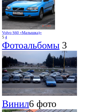
Volvo S60 «Малышка)»
5
4
Фотоальбомы
3
Винил
6 фото