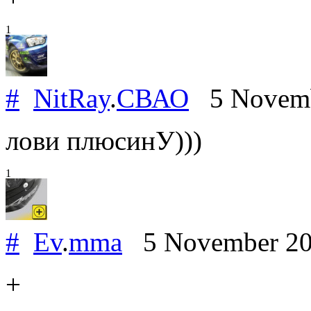
1
#
NitRay
.
СВАО
5 Novemb
лови плюсинУ)))
1
#
Ev
.
mma
5 November 2
+