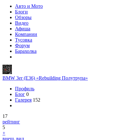
Авто и Мото
Блоги
Обзоры
Видео
Афиша
Компании
Тусовка
Форум
Барахолка
BMW 3er (E36) «Rebuilding Полутрупа»
Профиль
Блог
0
Галерея
152
17
рейтинг
5
+
внеш. вид