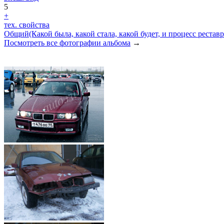
5
+
тех. свойства
Общий(Какой была, какой стала, какой будет, и процесс рестав
Посмотреть все фотографии альбома
→