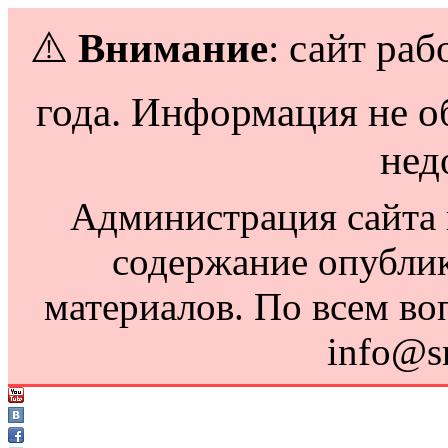
⚠️
Внимание
: сайт раб
года. Информация не о
нед
Администрация сайта н
содержание опубли
материалов. По всем во
info@s